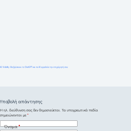
AI Visibility: Θα βρίσκουν το ChatGPT και τα AI εργαλεία την επιχείρησή σου;
Υποβολή απάντησης
Η ηλ. διεύθυνση σας δεν δημοσιεύεται.
Τα υποχρεωτικά πεδία
σημειώνονται με
*
Όνομα
*