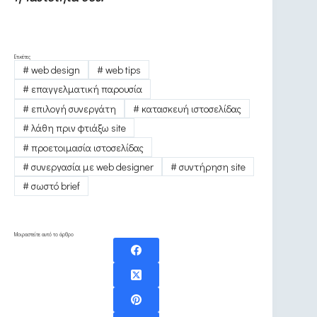
Ετικέτες
#
web design
#
web tips
#
επαγγελματική παρουσία
#
επιλογή συνεργάτη
#
κατασκευή ιστοσελίδας
#
λάθη πριν φτιάξω site
#
προετοιμασία ιστοσελίδας
#
συνεργασία με web designer
#
συντήρηση site
#
σωστό brief
Μοιραστείτε αυτό το άρθρο