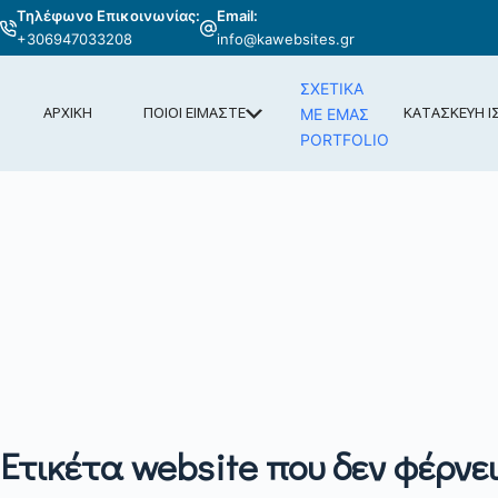
Τηλέφωνο Επικοινωνίας:
Email:
+306947033208
info@kawebsites.gr
ΣΧΕΤΙΚΑ
ΜΕ ΕΜΑΣ
ΑΡΧΙΚΗ
ΠΟΙΟΙ ΕΙΜΑΣΤΕ
ΚΑΤΑΣΚΕΥΗ Ι
PORTFOLIO
Ετικέτα
website που δεν φέρνε