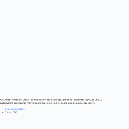
Αναλυτικός οδηγός για το ChatGPT το 2026: δυνατότητες, πλάνα, τιμές, Instant και Thinking modes, εργαλεία OpenAI,
συνδεσιμότητα με εφαρμογές, πλεονεκτήματα, περιορισμοί και ποιο πλάνο αξίζει ανάλογα με τον χρήστη.
krs.arvanitis@gmail.com
5 Μαΐου, 2026