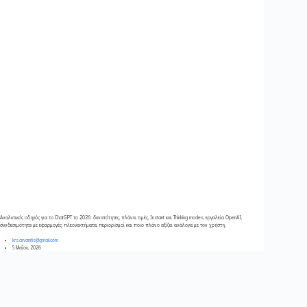
Αναλυτικός οδηγός για το ChatGPT το 2026: δυνατότητες, πλάνα, τιμές, Instant και Thinking modes, εργαλεία OpenAI,
συνδεσιμότητα με εφαρμογές, πλεονεκτήματα, περιορισμοί και ποιο πλάνο αξίζει ανάλογα με τον χρήστη.
krs.arvanitis@gmail.com
5 Μαΐου, 2026