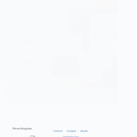
Αναλυτικός οδηγός για το Claude AI το 2026: δυνατότητες, πλάνα, τιμές, μοντέλα Opus, Sonnet και Haiku, Claude Code, Claude
Cowork, Projects, Skills, Artifacts, εργαλεία της Anthropic, πλεονεκτήματα, περιορισμοί και χρήσεις για επαγγελματίες, ομάδες
και επιχειρήσεις.
krs.arvanitis@gmail.com
7 Μαΐου, 2026
Πολιτική Απορρήτου
Facebook
Instagram
LinkedIn