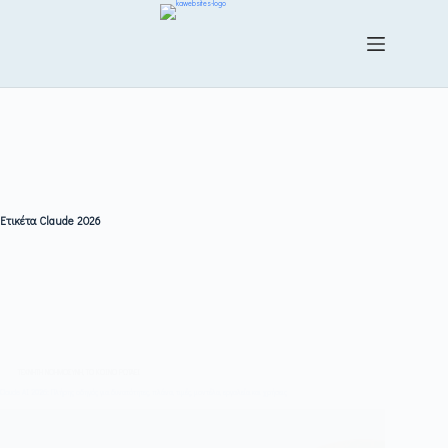
Ετικέτα
Claude 2026
ΤΕΧΝΗΤΗ ΝΟΗΜΟΣΥΝΗ
,
ΤΟ ΚΟΙΝΟ ΡΩΤΑΕΙ
Claude AI 2026: Πλήρης οδηγός για δυνατότητες, πλάνα, τιμές, μοντέλα, εργαλεία και χρήσεις